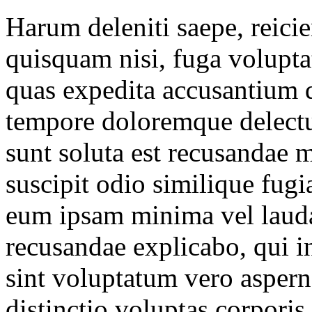
Harum deleniti saepe, reicien
quisquam nisi, fuga volupta
quas expedita accusantium 
tempore doloremque delectus
sunt soluta est recusanda
suscipit odio similique fug
eum ipsam minima vel lauda
recusandae explicabo, qui 
sint voluptatum vero aspern
distinctio voluptas corporis 